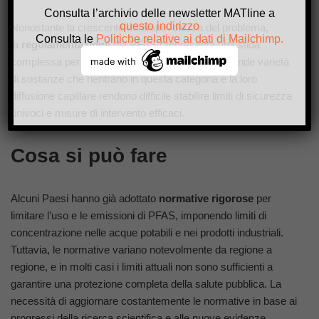
Consulta l’archivio delle newsletter MATline a
questo indirizzo
Nonostante la crescente consapevolezza del problema,
Consulta le
Politiche relative ai dati di Mailchimp.
la
regolamentazione
dei PFAS rappresenta una sfida
complessa per le autorità di tutto il mondo. La grande varietà
di sostanze che rientrano in questa categoria e la loro
diffusione capillare rendono difficile stabilire limiti di sicurezza
univoci e misure di intervento efficaci.
Cosa si può fare
Alcuni Paesi hanno già adottato
normative rigorose
per
limitare l’uso e le emissioni di PFAS, imponendo limiti di
concentrazione nelle acque potabili e nei prodotti industriali.
Tuttavia, le normative variano notevolmente da regione a
regione, e in molti casi i limiti attuali non sono sufficienti a
garantire una protezione completa della salute pubblica. La
necessità di aggiornare costantemente le normative in base ai
progressi della ricerca scientifica e alle nuove evidenze