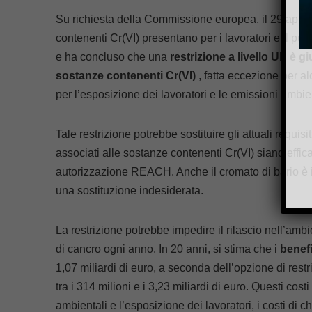
Su richiesta della Commissione europea, il 29 april
contenenti Cr(VI) presentano per i lavoratori e il pub
e ha concluso che una
restrizione a livello UE è gi
sostanze contenenti Cr(VI)
, fatta eccezione per alc
per l’esposizione dei lavoratori e le emissioni ambien
Tale restrizione potrebbe sostituire gli attuali requi
associati alle sostanze contenenti Cr(VI) siano effi
autorizzazione REACH. Anche il cromato di bario è in
una sostituzione indesiderata.
La restrizione potrebbe impedire il rilascio nell’ambi
di cancro ogni anno. In 20 anni, si stima che i
benefi
1,07 miliardi di euro, a seconda dell’opzione di restri
tra i 314 milioni e i 3,23 miliardi di euro. Questi costi
ambientali e l’esposizione dei lavoratori, i costi di 