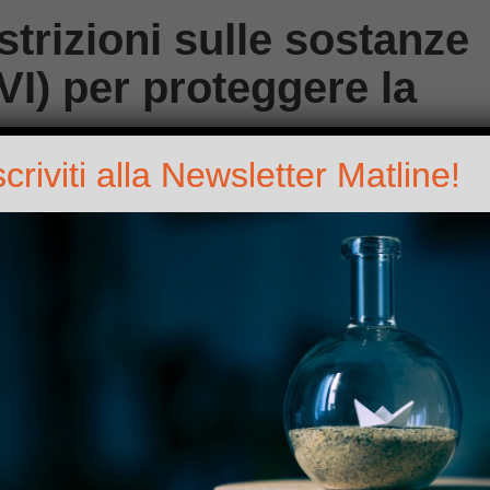
trizioni sulle sostanze
I) per proteggere la
scriviti alla Newsletter Matline!
enti cancerogeni sul luogo di lavoro e rappresentano un grave
che vivono in prossimità di siti industriali che rilasciano queste
nari e intestinali.
e, presenta una proposta per una
restrizione
a livello UE su
ettivo di ridurre gli effetti nocivi di queste sostanze chimiche
one.