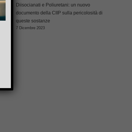
Diisocianati e Poliuretani: un nuovo
documento della CIIP sulla pericolosità di
queste sostanze
7 Dicembre 2023