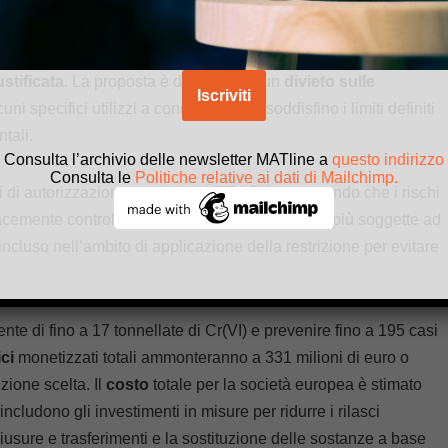
e 2025 l’ECHA ha valutato i rischi che determinate sostanze
blico, nonché gli impatti socioeconomici di potenziali restrizioni
ustificata
. La proposta è di introdurre un
divieto sulle
uni specifici utilizzi a condizione che soddisfino i limiti definiti
tali.
Consulta l’archivio delle newsletter MATline a
questo indirizzo
Consulta le
Politiche relative ai dati di Mailchimp.
siti di autorizzazione previsti dal REACH, garantendo che i rischi
cacemente controllati una volta che non saranno più soggette ad
cluso nell’ambito di applicazione della restrizione per evitare
ente di fino a 17 tonnellate di Cr(VI) e prevenire fino a 195 casi
ci
monetizzati totali ammonteranno a 331 milioni di euro o
zione scelta. Il
costo
totale per la società europea è stimato
 includono gli investimenti in misure per ridurre i rilasci
chiusure e trasferimenti e la sostituzione delle sostanze a base