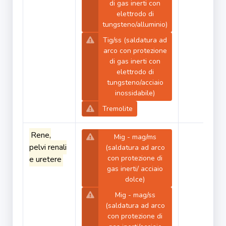
di gas inerti con
elettrodo di
tungsteno/alluminio)
Tig/ss (saldatura ad
arco con protezione
di gas inerti con
elettrodo di
tungsteno/acciaio
inossidabile)
Tremolite
Rene,
Mig - mag/ms
pelvi renali
(saldatura ad arco
con protezione di
e uretere
gas inerti/ acciaio
dolce)
Mig - mag/ss
(saldatura ad arco
con protezione di