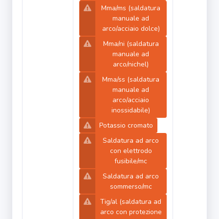
Mma/ms (saldatura
manuale ad
arco/acciaio dolce)
Mma/ni (saldatura
manuale ad
arco/nichel)
Mma/ss (saldatura
manuale ad
arco/acciaio
inossidabile)
Potassio cromato
Saldatura ad arco
con elettrodo
fusibile/mc
Saldatura ad arco
sommerso/mc
Tig/al (saldatura ad
arco con protezione