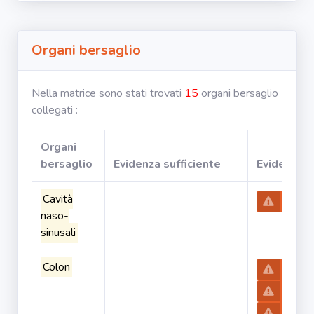
Organi bersaglio
Nella matrice sono stati trovati
15
organi bersaglio
collegati :
Organi
bersaglio
Evidenza sufficiente
Evidenza l
Cavità
Potas
naso-
sinusali
Colon
Actino
Amosi
Antofil