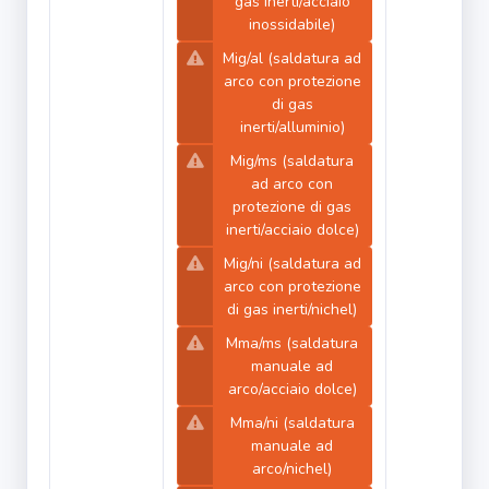
gas inerti/acciaio
inossidabile)
Mig/al (saldatura ad
arco con protezione
di gas
inerti/alluminio)
Mig/ms (saldatura
ad arco con
protezione di gas
inerti/acciaio dolce)
Mig/ni (saldatura ad
arco con protezione
di gas inerti/nichel)
Mma/ms (saldatura
manuale ad
arco/acciaio dolce)
Mma/ni (saldatura
manuale ad
arco/nichel)