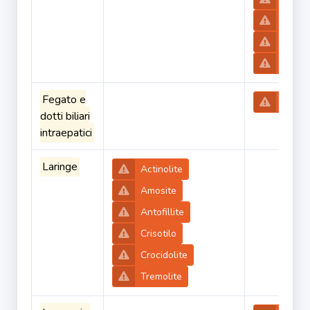
Crisoti
Crocid
Tremol
Fegato e
Triclo
dotti biliari
intraepatici
Laringe
Actinolite
Amosite
Antofillite
Crisotilo
Crocidolite
Tremolite