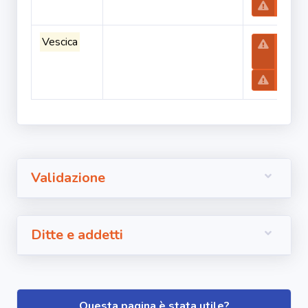
Tremol
Vescica
Emi
moto
Tetrac
Validazione
Ditte e addetti
Questa pagina è stata utile?