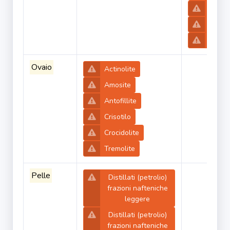
Crisoti
Crocid
Tremol
Ovaio
Actinolite
Amosite
Antofillite
Crisotilo
Crocidolite
Tremolite
Pelle
Distillati (petrolio)
frazioni nafteniche
leggere
Distillati (petrolio)
frazioni nafteniche