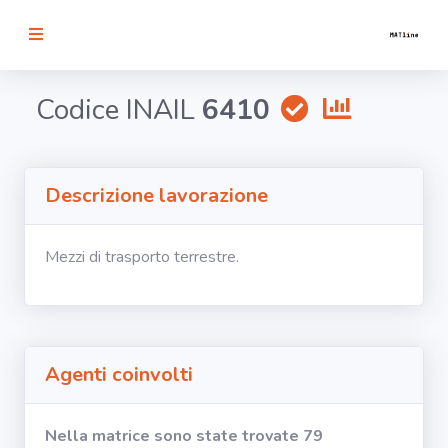
RICERCA
Codice INAIL
6410
Agenti
Descrizione lavorazione
Lavorazioni
Mezzi di trasporto terrestre.
Organi
bersaglio
Visualizza
infografica
Agenti coinvolti
-
Nella matrice sono state trovate 79