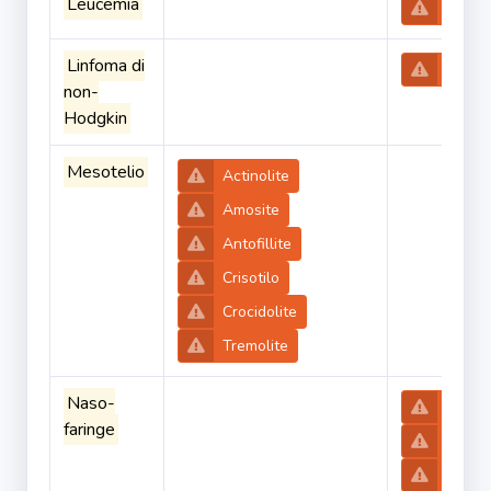
Leucemia
Stiren
Linfoma di
Triclo
non-
Hodgkin
Mesotelio
Actinolite
Amosite
Antofillite
Crisotilo
Crocidolite
Tremolite
Naso-
Actino
faringe
Amosi
Antofil