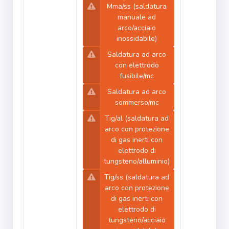
Mma/ss (saldatura
manuale ad
arco/acciaio
inossidabile)
Saldatura ad arco
con elettrodo
fusibile/mc
Saldatura ad arco
sommerso/mc
Tig/al (saldatura ad
arco con protezione
di gas inerti con
elettrodo di
tungsteno/alluminio)
Tig/ss (saldatura ad
arco con protezione
di gas inerti con
elettrodo di
tungsteno/acciaio