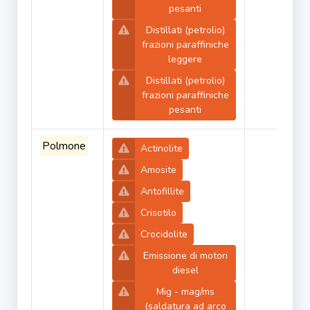
pesanti
Distillati (petrolio)
frazioni paraffiniche
leggere
Distillati (petrolio)
frazioni paraffiniche
pesanti
Polmone
Actinolite
Amosite
Antofillite
Crisotilo
Crocidolite
Emissione di motori
diesel
Mig - mag/ms
(saldatura ad arco