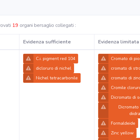
rovati
19
organi bersaglio collegati :
Evidenza sufficiente
Evidenza limitata
C.i. pigment red 104
Cromato di pi
dicloruro di nichel
cromato di str
Nichel tetracarbonile
cromato di zin
Cromile clorur
Dicromato di s
Dicromato 
diidr
Formaldeide
Zinc yellow