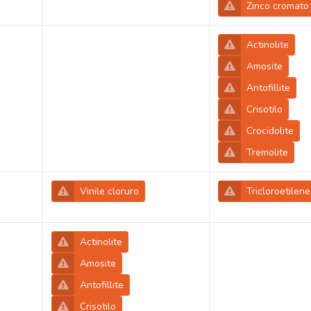
Zinco cromato 
Actinolite
Amosite
Antofillite
Crisotilo
Crocidolite
Tremolite
Vinile cloruro
Tricloroetilene
Actinolite
Amosite
Antofillite
Crisotilo