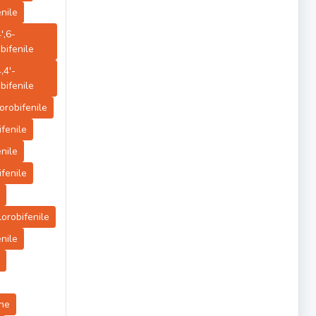
enile
4',6-
bifenile
4,4'-
bifenile
lorobifenile
ifenile
enile
ifenile
clorobifenile
enile
ene