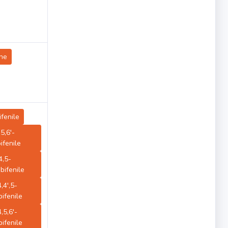
ene
ifenile
,5,6'-
ifenile
,4,5-
bifenile
4,4',5-
ifenile
4,5,6'-
ifenile