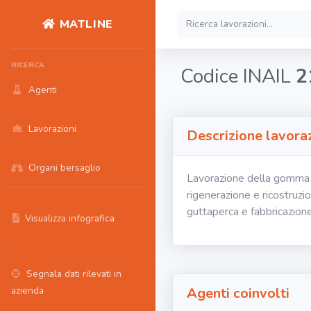
MATLINE
RICERCA
Codice INAIL
2
Agenti
Lavorazioni
Descrizione lavora
Organi bersaglio
Lavorazione della gomma g
rigenerazione e ricostruzi
guttaperca e fabbricazione 
Visualizza infografica
-
Segnala dati rilevati in
azienda
Agenti coinvolti