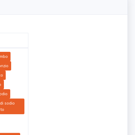
ombo
onzio
co
o
odio
di sodio
ato