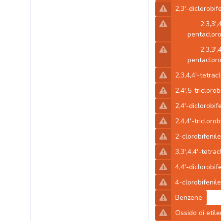
2,3'-diclorobif
2,3,3',
pentacloro
2,3,3',
pentacloro
2,3,4,4'-tetrac
2,4',5-triclorob
2,4'-diclorobif
2,4,4'-triclorob
2-clorobifenile
3,3',4,4'-tetra
4,4'-diclorobif
4-clorobifenile
Benzene
Ossido di etil