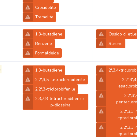
Crocidolite
Tremolite
1,3-butadiene
Ossido di etil
Benzene
Stirene
Formaldeide
n
1,3-butadiene
2',3,4-triclorob
2,2',3,5'-tetraclorobifenile
2,2',3',4
esaclorob
2,2',3-triclorobifenile
2,2',3'
2,3,7,8-tetraclorodibenzo-
pentacloro
p-diossina
2,2',3,3',
eptaclorob
2,2',3,3',
eptaclorob